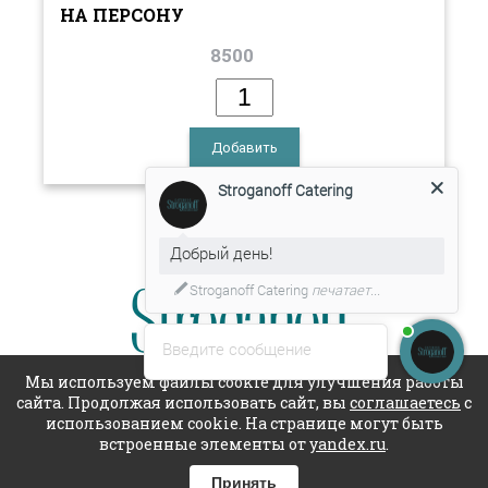
НА ПЕРСОНУ
8500
Добавить
Stroganoff Catering
Добрый день!
Stroganoff Catering
печатает...
Введите сообщение
Мы используем файлы cookie для улучшения работы
+7 (931) 540-17-24
+7
сайта. Продолжая использовать сайт, вы
соглашаетесь
с
(931)
использованием cookie. На странице могут быть
zakaz@catering-stg.ru
встроенные элементы от
yandex.ru
.
540-
© Stroganoff Group Кейтеринг 2016
Блог и полезные советы
17-
Принять
Политика конфиденциальности