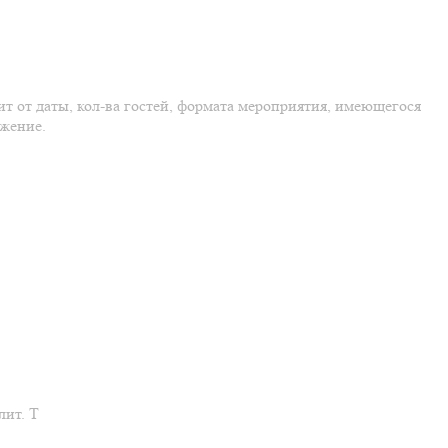
т от даты, кол-ва гостей, формата мероприятия, имеющегося
ожение.
лит. Т