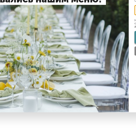
Н
с
д
е: какой формат выбрать?
гостей на мероприятиях в 2025 году
ола. Еда и напитки для фуршета