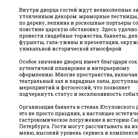
Внутри дворца гостей ждут великолепные з
утонченным декором: мраморные лестницы,
по дереву, лепнина и роскошные портьеры с
поистине царскую обстановку. Здесь удачн
провести свадебные торжества, банкеты, де
Здравствуйт
фуршеты, гала-ужины и презентации, окру
уникальной исторической атмосферой.
Заинтересов
Особое значение дворец имеет благодаря со
аутентичной планировке и интерьерному
оформлению. Многие пространства, включая
театральный зал и парадные залы, доступны
мероприятий и фотосессий, что позволяет
подчеркнуть статус и эксклюзивность событ
Организация банкета в стенах Юсуповского 
это не просто праздник, а настоящее эстетич
гастрономическое погружение в историю Са
Петербурга. Гости могут рассчитывать на и
меню, высокий уровень сервиса и комплексн