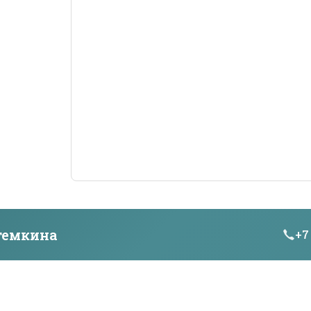
темкина
+7