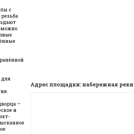
алы с
 резьба
оздают
о можно
ловые
е!
жённые
ались нашим меню?
хранённой
Н
с
 для
Адрес площадки: набережная реки
ия.
дворца —
еское и
нкт-
зысканное
ое