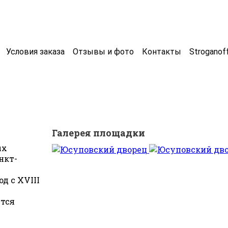
Условия заказа
Отзывы и фото
Контакты
Stroganof
Галерея площадки
ых
нкт-
д с XVIII
ется