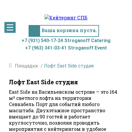
+7 (931) 540-17-24
+7 (963) 341-03-41
Stroganoff
Stroganoff
Catering
Event
Ваша корзина пуста.
+7 (931) 540-17-24 Stroganoff Catering
+7 (963) 341-03-41 Stroganoff Event
Площадки
/
Лофт East Side студия
Лофт East Side студия
East Side на Васильевском острове — это 164
м² светлого лофта на территории
Севкабель Порт для событий любого
масштаба. Двухэтажное пространство
вмещает до 90 гостей и работает
круглосуточно, позволяя проводить
мероприятия с кейтерингом в удобное