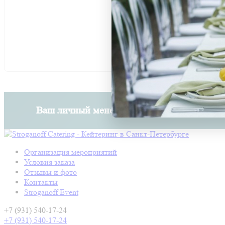
Ваш личный менеджер: Юлия Потемкина
Организация мероприятий
Условия заказа
Отзывы и фото
Контакты
Stroganoff Event
+7 (931) 540-17-24
+7 (931) 540-17-24