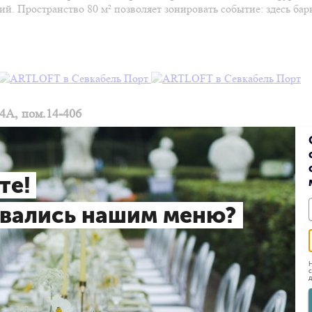
. Пространство 80 м² позволяет зонировать событие: здесь барн
4A, пом.14-406
те!
вались нашим меню?
Н
с
д