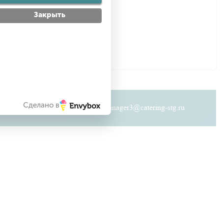
Закрыть
Сделано в
+7 (921) 859-43-73
manager3@catering-stg.ru