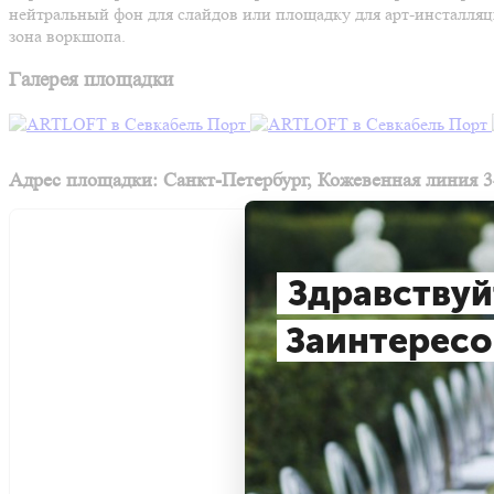
нейтральный фон для слайдов или площадку для арт-инсталляций
зона воркшопа.
Галерея площадки
Адрес площадки: Санкт-Петербург, Кожевенная линия 3
Здравствуй
Заинтересо