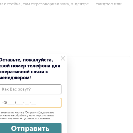
ая стойка, там переговорная зона, в центре — танцпол или
×
Оставьте, пожалуйста,
свой номер телефона для
оперативной связи с
менеджером!
ажимая на кнопку "
Отправить
", я даю свое
огласие на обработку моих персональных
анных и принимаю
условия соглашения
Отправить