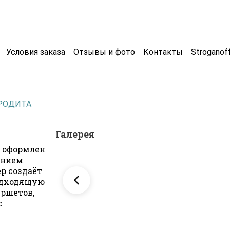
Условия заказа
Отзывы и фото
Контакты
Stroganof
РОДИТА
Галерея
» оформлен
анием
р создаёт
подходящую
уршетов,
с